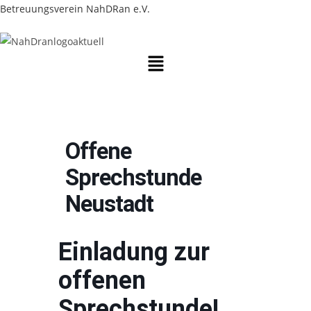
Zum
Betreuungsverein NahDRan e.V.
Inhalt
springen
Menü
Offene
Sprechstunde
Neustadt
Einladung zur
offenen
Sprechstunde!